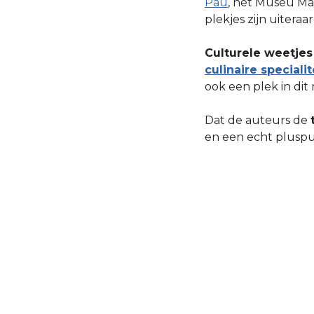
Pau
, het Museu Ma
plekjes zijn uitera
Culturele weetjes
culinaire speciali
ook een plek in dit 
Dat de auteurs de
en een echt pluspun