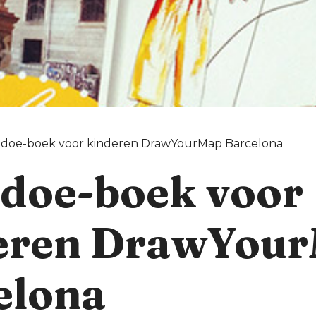
-doe-boek voor kinderen DrawYourMap Barcelona
-doe-boek voor
eren DrawYou
elona