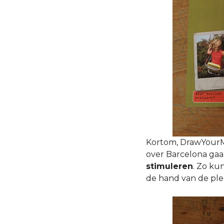
Kortom, DrawYourMa
over Barcelona gaa
stimuleren
. Zo ku
de hand van de plek