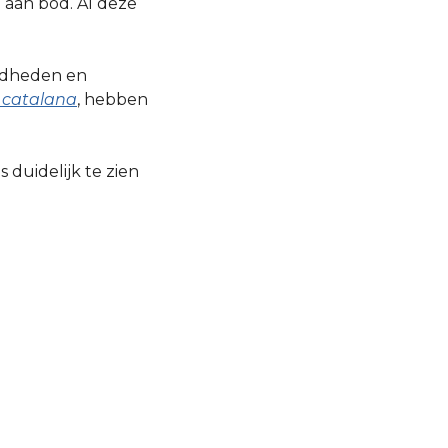
 aan bod. Al deze
mdheden en
 catalana
, hebben
duidelijk te zien