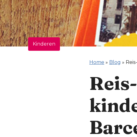
Kinderen
Home
»
Blog
»
Reis
Reis
kind
Barc