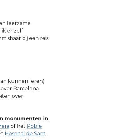
een leerzame
ik er zelf
isbaar bij een reis
van kunnen leren)
 over Barcelona.
eiten over
 en monumenten in
rera
of het
Poble
et
Hospital de Sant