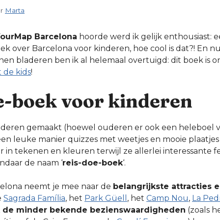
or
Marta
ourMap Barcelona
hoorde werd ik gelijk enthousiast: 
ek over Barcelona voor kinderen, hoe cool is dat?! En nu 
 bladeren ben ik al helemaal overtuigd: dit boek is onm
 de kids
!
e-boek voor kinderen
inderen gemaakt (hoewel ouderen er ook een heleboel 
en leuke manier quizzes met weetjes en mooie plaatjes
in tekenen en kleuren terwijl ze allerlei interessante f
andaar de naam ‘
reis-doe-boek
‘.
elona neemt je mee naar de
belangrijkste attracties
e
Sagrada Família
, het
Park Güell
, het
Camp Nou
,
La Ped
 de minder bekende bezienswaardigheden
(zoals h