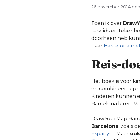
26 november 2014
do
Toen ik over
DrawY
reisgids en tekenbo
doorheen heb kunnen
naar
Barcelona met
Reis-do
Het boek is voor k
en combineert op e
Kinderen kunnen er 
Barcelona leren. V
DrawYourMap Barc
Barcelona
, zoals d
Espanyol
. Maar
ook