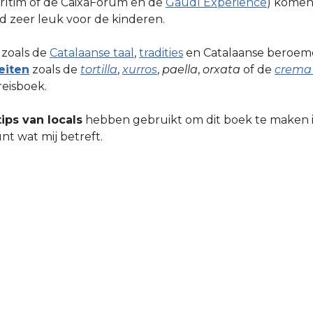
rítim of de CaixaForum en de
Gaudí Experience
) komen
ard zeer leuk voor de kinderen.
zoals de
Catalaanse taal
,
tradities
en Catalaanse beroe
teiten
zoals de
tortilla
,
xurros
,
paella
,
orxata
of de
crema
reisboek.
tips van locals
hebben gebruikt om dit boek te maken is 
t wat mij betreft.