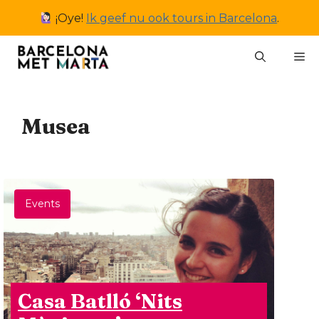
Ga
¡Oye!
Ik geef nu ook tours in Barcelona
.
naar
de
M
inhoud
Musea
Events
Casa Batlló ‘Nits