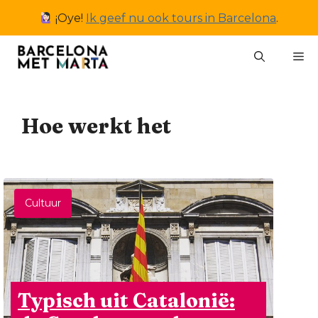
Ga
¡Oye!
Ik geef nu ook tours in Barcelona
.
naar
de
M
inhoud
Hoe werkt het
Cultuur
Typisch uit Catalonië: