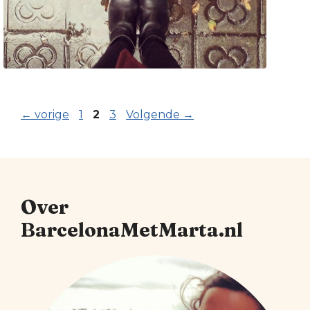
Pagina
Pagina
Pagina
←
vorige
1
2
3
Volgende
→
Over
BarcelonaMetMarta.nl