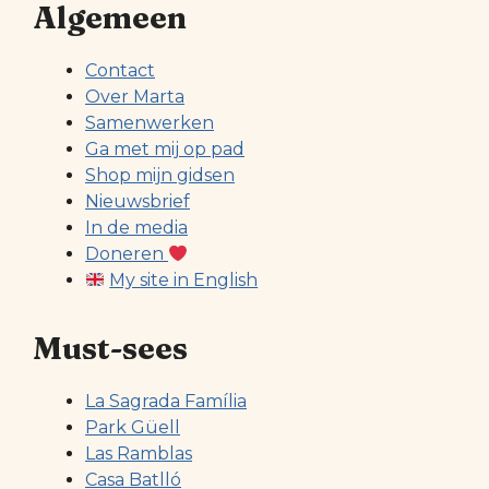
Algemeen
Contact
Over Marta
Samenwerken
Ga met mij op pad
Shop mijn gidsen
Nieuwsbrief
In de media
Doneren
My site in English
Must-sees
La Sagrada Família
Park Güell
Las Ramblas
Casa Batlló