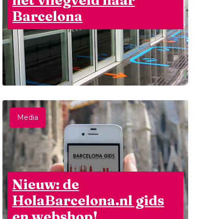
het vliegveld naar
Barcelona
Media
Nieuw: de
HolaBarcelona.nl gids
en webshop!