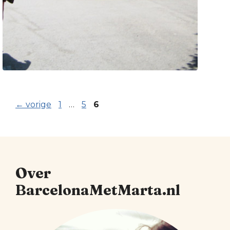
Pagina
Pagina
Pagina
←
vorige
1
…
5
6
Over
BarcelonaMetMarta.nl