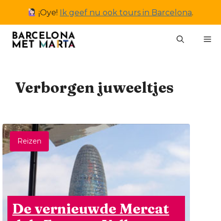
Ga
¡Oye!
Ik geef nu ook tours in Barcelona
.
naar
de
M
inhoud
Verborgen juweeltjes
Reizen
De vernieuwde Mercat