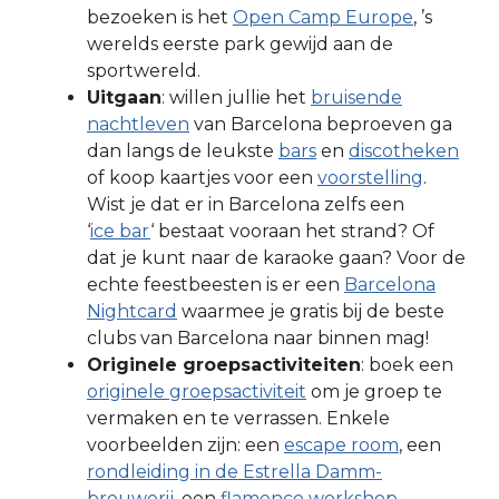
bezoeken is het
Open Camp Europe
, ’s
werelds eerste park gewijd aan de
sportwereld.
Uitgaan
: willen jullie het
bruisende
nachtleven
van Barcelona beproeven ga
dan langs de leukste
bars
en
discotheken
of koop kaartjes voor een
voorstelling
.
Wist je dat er in Barcelona zelfs een
‘
ice bar
‘ bestaat vooraan het strand? Of
dat je kunt naar de karaoke gaan? Voor de
echte feestbeesten is er een
Barcelona
Nightcard
waarmee je gratis bij de beste
clubs van Barcelona naar binnen mag!
Originele groepsactiviteiten
: boek een
originele groepsactiviteit
om je groep te
vermaken en te verrassen. Enkele
voorbeelden zijn: een
escape room
, een
rondleiding in de Estrella Damm-
brouwerij
, een
flamenco workshop
,