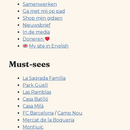
Samenwerken
Ga met mij op pad
Shop mijn gidsen
Nieuwsbrief
In de media
Doneren
My site in English
Must-sees
La Sagrada Família
Park Güell
Las Ramblas
Casa Batlló
Casa Milà
FC Barcelona
/
Camp Nou
Mercat de la Boqueria
Montjuïc