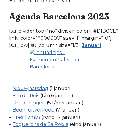
Barcelona te beleven valt.
Agenda Barcelona 2023
[su_divider top=”no” divider_color=”#D1D0CE”
link_color=”#000000″ size=”1″ margin=”10″]
[su_row][su_column size=”1/3″]
Januari
–
Nieuwjaarsdag
(1 januari)
–
Fira de Reis
(t/m 6 januari)
–
Driekoningen
(5 t/m 6 januari)
–
Begin uitverkoop
(7 januari)
–
Tres Tombs
(rond 17 januari)
–
Foguerons de Sa Pobla
(eind januari)