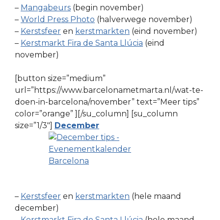
–
Mangabeurs
(begin november)
–
World Press Photo
(halverwege november)
–
Kerstsfeer
en
kerstmarkten
(eind november)
–
Kerstmarkt Fira de Santa Llúcia
(eind
november)
[button size=”medium”
url=”https://www.barcelonametmarta.nl/wat-te-
doen-in-barcelona/november” text=”Meer tips”
color=”orange” ][/su_column] [su_column
size=”1/3″]
December
–
Kerstsfeer
en
kerstmarkten
(hele maand
december)
–
Kerstmarkt Fira de Santa Llúcia
(hele maand