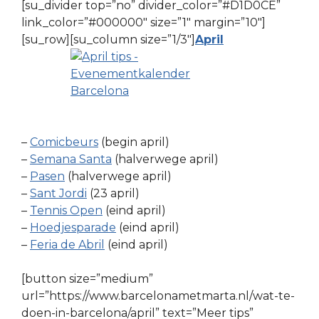
[su_divider top=”no” divider_color=”#D1D0CE”
link_color=”#000000″ size=”1″ margin=”10″]
[su_row][su_column size=”1/3″]
April
–
Comicbeurs
(begin april)
–
Semana Santa
(halverwege april)
–
Pasen
(halverwege april)
–
Sant Jordi
(23 april)
–
Tennis Open
(eind april)
–
Hoedjesparade
(eind april)
–
Feria de Abril
(eind april)
[button size=”medium”
url=”https://www.barcelonametmarta.nl/wat-te-
doen-in-barcelona/april” text=”Meer tips”