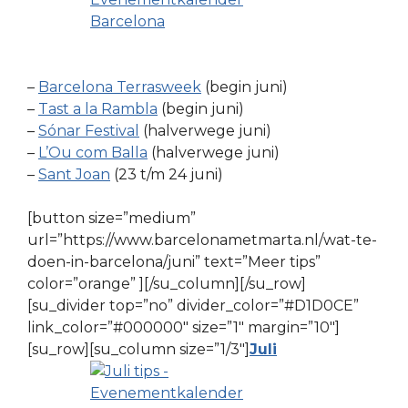
–
Barcelona Terrasweek
(begin juni)
–
Tast a la Rambla
(begin juni)
–
Sónar Festival
(halverwege juni)
–
L’Ou com Balla
(halverwege juni)
–
Sant Joan
(23 t/m 24 juni)
[button size=”medium”
url=”https://www.barcelonametmarta.nl/wat-te-
doen-in-barcelona/juni” text=”Meer tips”
color=”orange” ][/su_column][/su_row]
[su_divider top=”no” divider_color=”#D1D0CE”
link_color=”#000000″ size=”1″ margin=”10″]
[su_row][su_column size=”1/3″]
Juli