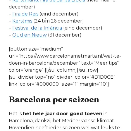
december)
–
Fira de Reis
(eind december)
–
Kerstmis
(24 t/m 26 december)
–
Festival de la Infància
(eind december)
–
Oud en Nieuw
(31 december)
[button size=”medium”
url=”https://www.barcelonametmarta.nl/wat-te-
doen-in-barcelona/december” text=”Meer tips”
color=”orange” ][/su_column][/su_row]
[su_divider top=”no” divider_color=”#D1D0CE”
link_color=”#000000″ size=”1″ margin=”10″]
Barcelona per seizoen
Het is
het hele jaar door goed toeven
in
Barcelona, dankzij het Mediterraanse klimaat.
Bovendien heeft ieder seizoen wel wat leuks te