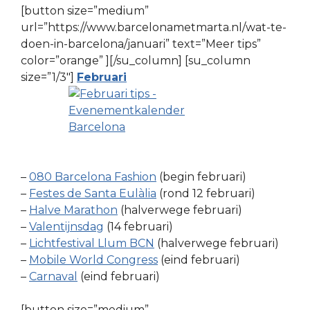
[button size=”medium”
url=”https://www.barcelonametmarta.nl/wat-te-
doen-in-barcelona/januari” text=”Meer tips”
color=”orange” ][/su_column] [su_column
size=”1/3″]
Februari
–
080 Barcelona Fashion
(begin februari)
–
Festes de Santa Eulàlia
(rond 12 februari)
–
Halve Marathon
(halverwege februari)
–
Valentijnsdag
(14 februari)
–
Lichtfestival Llum BCN
(halverwege februari)
–
Mobile World Congress
(eind februari)
–
Carnaval
(eind februari)
[button size=”medium”