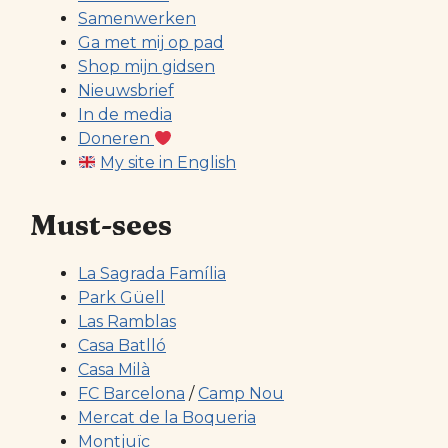
Samenwerken
Ga met mij op pad
Shop mijn gidsen
Nieuwsbrief
In de media
Doneren
My site in English
Must-sees
La Sagrada Família
Park Güell
Las Ramblas
Casa Batlló
Casa Milà
FC Barcelona
/
Camp Nou
Mercat de la Boqueria
Montjuïc