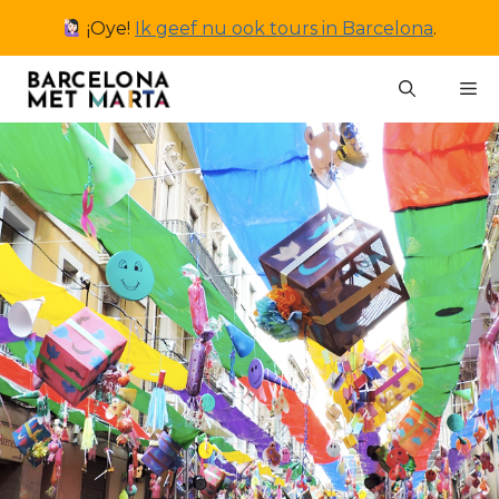
Ga
¡Oye!
Ik geef nu ook tours in Barcelona
.
naar
de
M
inhoud