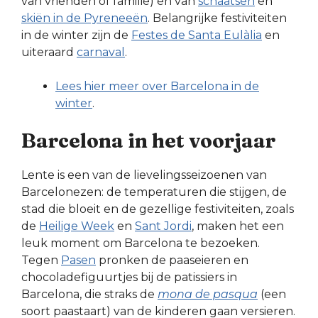
van vrienden of familie) en van
schaatsen
en
skiën in de Pyreneeën
. Belangrijke festiviteiten
in de winter zijn de
Festes de Santa Eulàlia
en
uiteraard
carnaval
.
Lees hier meer over Barcelona in de
winter
.
Barcelona in het voorjaar
Lente is een van de lievelingsseizoenen van
Barcelonezen: de temperaturen die stijgen, de
stad die bloeit en de gezellige festiviteiten, zoals
de
Heilige Week
en
Sant Jordi
, maken het een
leuk moment om Barcelona te bezoeken.
Tegen
Pasen
pronken de paaseieren en
chocoladefiguurtjes bij de patissiers in
Barcelona, die straks de
mona de pasqua
(een
soort paastaart) van de kinderen gaan versieren.