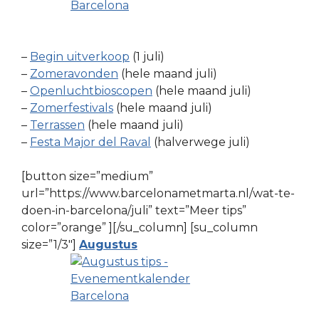
–
Begin uitverkoop
(1 juli)
–
Zomeravonden
(hele maand juli)
–
Openluchtbioscopen
(hele maand juli)
–
Zomerfestivals
(hele maand juli)
–
Terrassen
(hele maand juli)
–
Festa Major del Raval
(halverwege juli)
[button size=”medium”
url=”https://www.barcelonametmarta.nl/wat-te-
doen-in-barcelona/juli” text=”Meer tips”
color=”orange” ][/su_column] [su_column
size=”1/3″]
Augustus